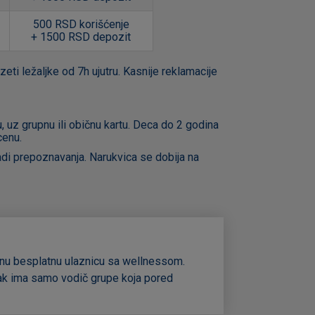
500 RSD korišćenje
+ 1500 RSD depozit
eti ležaljke od 7h ujutru. Kasnije reklamacije
uz grupnu ili običnu kartu. Deca do 2 godina
cenu.
adi prepoznavanja. Narukvica se dobija na
ednu besplatnu ulaznicu sa wellnessom.
čak ima samo vodič grupe koja pored