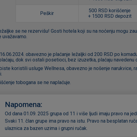
500 RSD korišćenje
Peškir
+ 1500 RSD depozit
ežaljke se ne rezervišu! Gosti hotela koji su na noćenju mogu zauz
e uvažavamo.
16.06.2024. obavezno je plaćanje ležaljki od 200 RSD po komadu, 
plaćaju, dok svi ostali posetioci, bez izuzetka, plaćaju navedenu 
biste koristili usluge Wellnesa, obavezno je nošenje narukvice, r
i.
išćenje tobogana se ne naplaćuje.
Napomena:
Od dana 01.09. 2025 grupa od 11 i više ljudi imaju pravo na j
Svaki 11. član grupe ima pravo na istu. Pravo na besplatan ru
ulaznica za bazen uzima i grupni ručak.