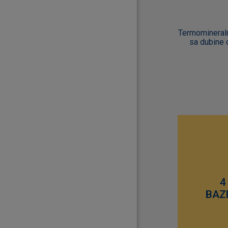
Termomineraln
sa dubine 
4
BAZE