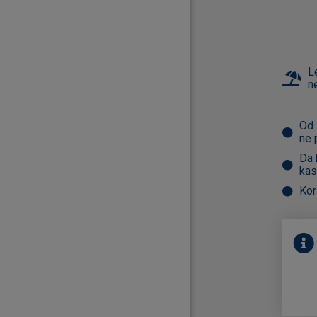
L
n
Od 
ne 
Da 
kas
Kor