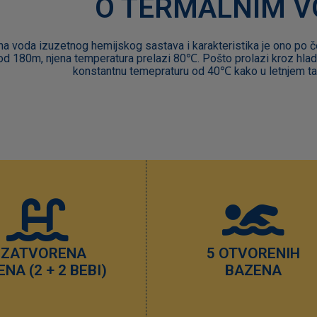
O TERMALNIM 
a voda izuzetnog hemijskog sastava i karakteristika je ono po č
od 180m, njena temperatura prelazi 80℃. Pošto prolazi kroz hlad
konstantnu temepraturu od 40℃ kako u letnjem ta
 ZATVORENA
5 OTVORENIH
NA (2 + 2 BEBI)
BAZENA