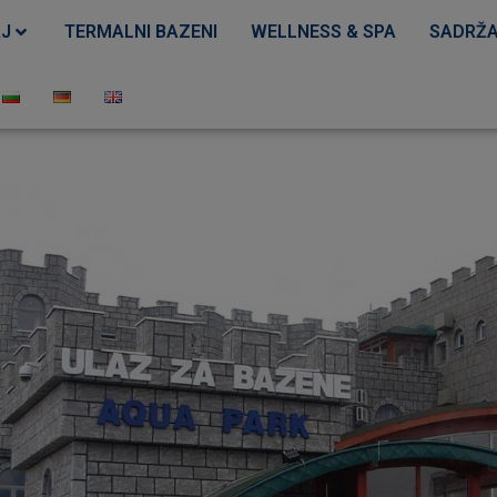
J
TERMALNI BAZENI
WELLNESS & SPA
SADRŽA