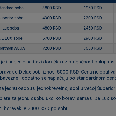
tandard soba
3800 RSD
1950 RSD
uperior soba
4300 RSD
2200 RSD
Lux soba
4800 RSD
2450 RSD
DE LUX sobe
5700 RSD
2900 RSD
partman AQUA
7200 RSD
3650 RSD
 je i noćenje na bazi doručka uz mogućnost polupansio
oravak u Delux sobi iznosi 5000 RSD. Cena ne obuhvata
obavezne i dodatno se naplaćuju po standardnom cen
a jednu osobu u jednokrevetnoj sobi u većoj Superior 
plate za jednu osobu ukoliko boravi sama u De Lux sob
i boravak je 2000 RSD po sobi.