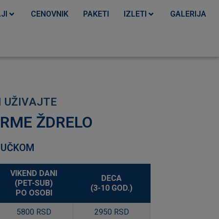
JI
CENOVNIK
PAKETI
IZLETI
GALERIJA
I
U
Ž
I
V
A
J
T
E
ERME ŽDRELO
RUČKOM
VIKEND DANI
DECA
(PET-SUB)
(3-10 GOD.)
PO OSOBI
5800 RSD
2950 RSD