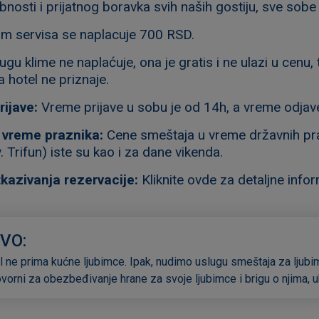
bnosti i prijatnog boravka svih naših gostiju, sve so
m servisa se naplacuje 700 RSD.
ugu klime ne naplaćuje, ona je gratis i ne ulazi u cenu
 hotel ne priznaje.
ijave:
Vreme prijave u sobu je od 14h, a vreme odjav
 vreme praznika:
Cene smeštaja u vreme državnih prazn
. Trifun) iste su kao i za dane vikenda.
tkazivanja rezervacije:
Kliknite ovde za detaljne infor
VO:
l ne prima kućne ljubimce. Ipak, nudimo uslugu smeštaja za ljub
orni za obezbeđivanje hrane za svoje ljubimce i brigu o njima, ukl