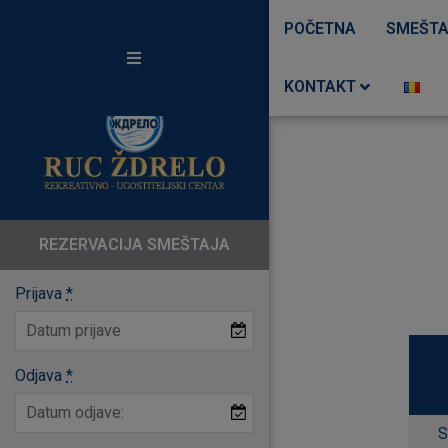
POČETNA
SMEŠTA
KONTAKT
Vrnjačke Terme
Terme Sokobanja
Terme Ozren
REZERVACIJA SMEŠTAJA
Prijava
*
Odjava
*
S