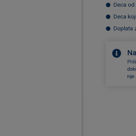
Deca od 
Deca koja
Doplata 
N
Pril
doku
nije