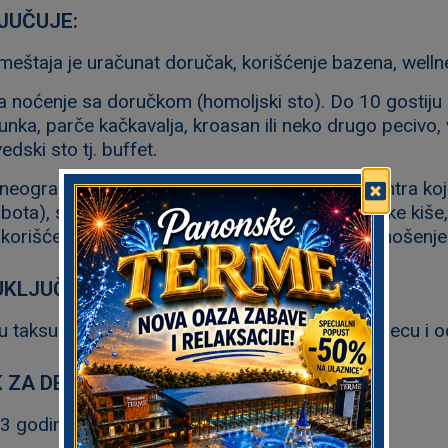
JUČUJE:
meštaja je uračunat doručak, korišćenje bazena, welln
a noćenje sa doručkom (homoljski sto). Do 10 gostiju 
šunka, parče kačkavalja, kroasan ili neko drugo pecivo, vo
dski sto tj. buffet.
 neograničeno korišćenje sadržaja Wellness centra koj
ubota), slana soba, parno kupatilo, sauna, tropske kiš
korišćenje zimskog aqua park a uz obavezno nošenje 
UKLJUČUJE:
u taksu u iznosu od 73,00 dinara po osobi za decu i o
 ZA DECU:
3 godine - besplatno koriste hotelski smeštaj.