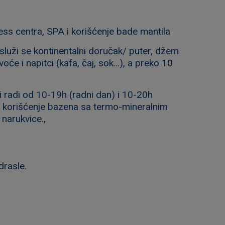
ess centra, SPA i korišćenje bade mantila
služi se kontinentalni doručak/ puter, džem
će i napitci (kafa, čaj, sok...), a preko 10
i radi od 10-19h (radni dan) i 10-20h
e, korišćenje bazena sa termo-mineralnim
narukvice.,
drasle.