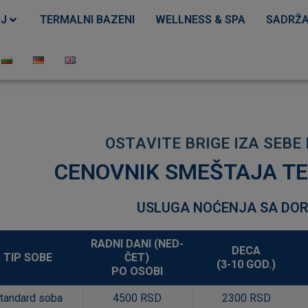
J
TERMALNI BAZENI
WELLNESS & SPA
SADRŽA
O
S
T
A
V
I
T
E
B
R
I
G
E
I
Z
A
S
E
B
E
CENOVNIK SMEŠTAJA T
USLUGA NOĆENJA SA DO
RADNI DANI (NED-
DECA
TIP SOBE
ČET)
(3-10 GOD.)
PO OSOBI
tandard soba
4500 RSD
2300 RSD