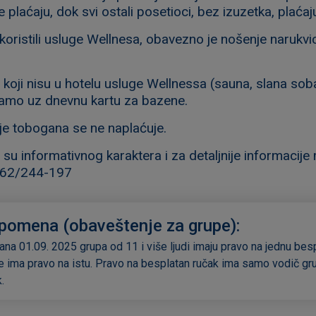
 plaćaju, dok svi ostali posetioci, bez izuzetka, plaća
koristili usluge Wellnesa, obavezno je nošenje narukvi
koji nisu u hotelu usluge Wellnessa (sauna, slana soba
samo uz dnevnu kartu za bazene.
je tobogana se ne naplaćuje.
su informativnog karaktera i za detaljnije informacije 
062/244-197
pomena (obaveštenje za grupe):
ana 01.09. 2025 grupa od 11 i više ljudi imaju pravo na jednu bes
e ima pravo na istu. Pravo na besplatan ručak ima samo vodič gr
k.