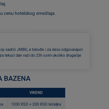
aj.
unu cenu hotelskog smeštaja.
koji sadrži JMBG, a tokođe i za decu odgovarajući
a tekući dan važi do 23h osim ukoliko drugačije
A BAZENA
VIKEND
ka
1200 RSD + 200 RSD ležaljka