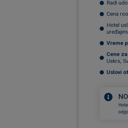
Radi udo
Cena roo
Hotel usl
uređajima
Vreme pr
Cene za
Uskrs, Sv
Uslovi o
NO
Hote
odgov