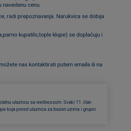
ju navedenu cenu.
ce, radi prepoznavanja. Narukvica se dobija
,parno kupatilo,tople klupe) se doplaćuju i
možete nas kontaktirati putem emaila ili na
platnu ulaznicu sa wellnessom. Svaki 11. član
upe koja pored ulaznica za bazen uzima i grupni