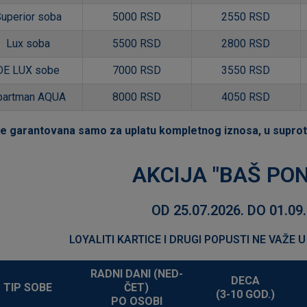
uperior soba
5000 RSD
2550 RSD
Lux soba
5500 RSD
2800 RSD
DE LUX sobe
7000 RSD
3550 RSD
partman AQUA
8000 RSD
4050 RSD
je garantovana samo za uplatu kompletnog iznosa, u supro
AKCIJA "BAŠ PO
OD 25.07.2026. DO 01.09
LOYALITI KARTICE I DRUGI POPUSTI NE VAŽE
RADNI DANI (NED-
DECA
TIP SOBE
ČET)
(3-10 GOD.)
PO OSOBI