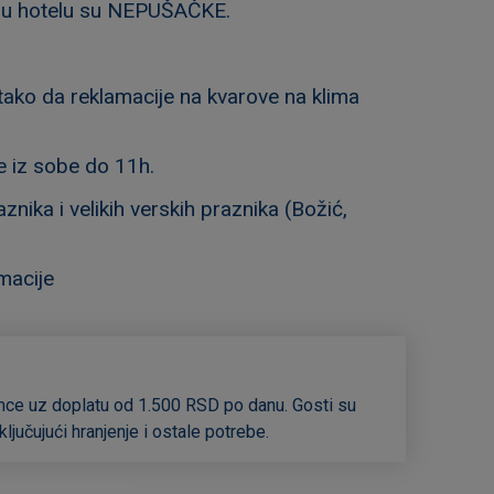
be u hotelu su NEPUŠAČKE.
, tako da reklamacije na kvarove na klima
e iz sobe do 11h.
ika i velikih verskih praznika (Božić,
macije
imce uz doplatu od 1.500 RSD po danu. Gosti su
jučujući hranjenje i ostale potrebe.