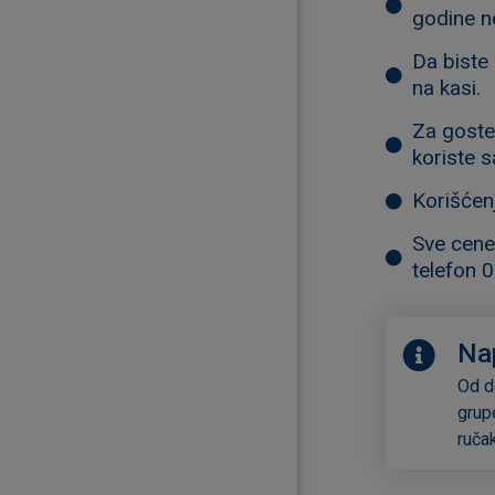
godine ne
Da biste 
na kasi.
Za goste 
koriste 
Korišćen
Sve cene 
telefon 
Na
Od d
grup
ruča