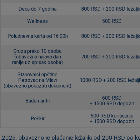
Deca do 7 godina
800 RSD + 200 RSD ležalj
Wellness
500 RSD
Poludnevna karta od 16:00h
800 RSD + 200 RSD ležalj
Grupa preko 10 osoba
(obavezna najava dan
700 RSD + 200 RSD ležalj
ranije uz spisak osoba)
Stanovnici opštine
Petrovac na Mlavi
1000 RSD + 200 RSD ležalj
(obavezno pokazati dokument)
600 RSD
Bademantil
+ 1500 RSD depozit
500 RSD korišćenje
Peškir
+ 1500 RSD depozit
.2025. obavezno je plaćanje ležaljki od 200 RSD po ko