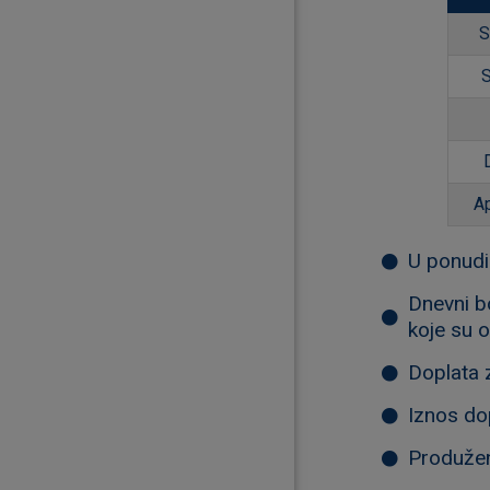
S
S
A
U ponudi
Dnevni b
koje su 
Doplata z
Iznos do
Produžen