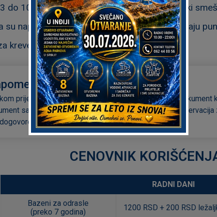
3 do 10 godina - imaju 50% popusta na hotelski smešt
 su napunila 10 godina, kao i starija deca, plaćaju p
za krevetac 1200 rsd
apomena
ikom prijema na recepciji potrebno je da gosti pokažu dokument 
ment sa JMBG-om (pasoš ili zdravstvena knjižica). Rezervacija z
 dogovoreno prilikom rezervisanja smeštaja.
CENOVNIK KORIŠĆENJ
RADNI DANI
Bazeni za odrasle
1200 RSD + 200 RSD ležalj
(preko 7 godina)