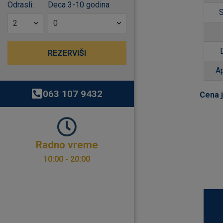
Odrasli:
Deca 3-10 godina
S
A
063 107 9432
Cena 
Radno vreme
10:00 - 20:00​