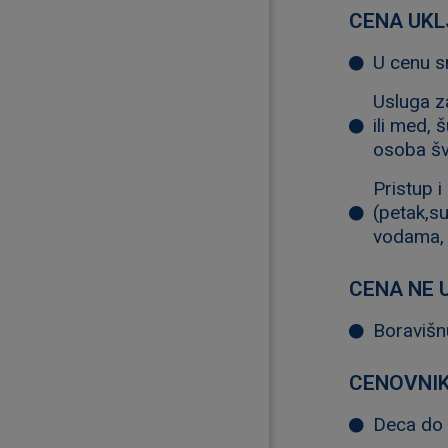
CENA UKL
U cenu s
Usluga z
ili med, 
osoba šve
Pristup i
(petak,s
vodama, 
CENA NE 
Boravišn
CENOVNIK
Deca do 